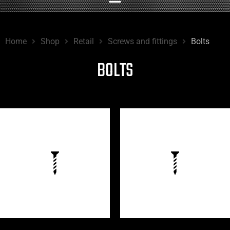
Home
Shop
Retail
Screws and fittings
Bolts
BOLTS