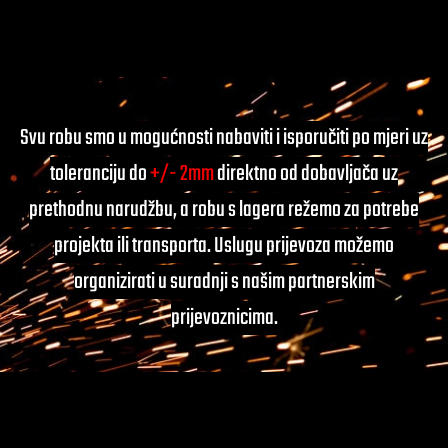
Svu robu smo u mogućnosti nabaviti i isporučiti po mjeri uz
toleranciju do
+/- 2mm
direktno od dobavljača uz
prethodnu narudžbu, a robu s lagera režemo za potrebe
projekta ili transporta. Uslugu prijevoza možemo
organizirati u suradnji s našim partnerskim
prijevoznicima.