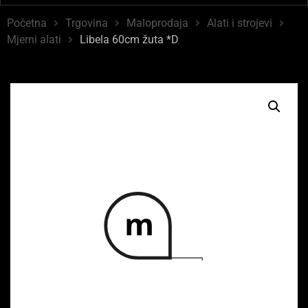
Početna
Trgovina
Maloprodaja
Alati i strojevi
Mjerni alati
Libela 60cm žuta *D