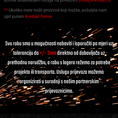
učinite dodavanjem istoga na poveznici
Dodaj u košaricu
.
**
Ukoliko niste našli proizvod koji tražite, pošaljite nam
upit putem
Kontakt forme
.
Svu robu smo u mogućnosti nabaviti i isporučiti po mjeri uz
toleranciju do
+/- 2mm
direktno od dobavljača uz
prethodnu narudžbu, a robu s lagera režemo za potrebe
projekta ili transporta. Uslugu prijevoza možemo
organizirati u suradnji s našim partnerskim
prijevoznicima.