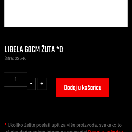
LIBELA 60CM ŽUTA *D
Šifra: 02546
-
+
Dodaj u košaricu
*
Ukoliko želite poslati upit za više proizvoda, svakako to