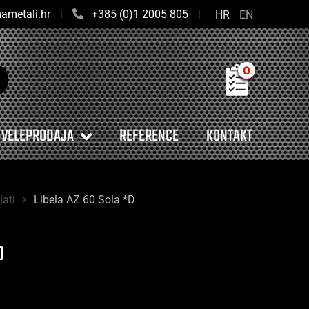
ametali.hr
|
+385 (0)1 2005 805
|
HR
EN
0
VELEPRODAJA
REFERENCE
KONTAKT
lati
Libela AZ 60 Sola *D
D