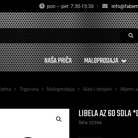
pon – pet: 7:30-15:30
|
info@fabem
NAŠA PRIČA
MALOPRODAJA
četna
Trgovina
Maloprodaja
Alati i strojevi
Mjerni a
LIBELA AZ 60 SOLA *
Šifra: 02594