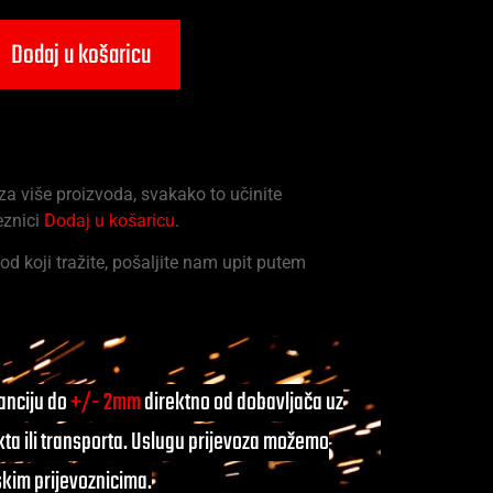
Dodaj u košaricu
 za više proizvoda, svakako to učinite
eznici
Dodaj u košaricu
.
od koji tražite, pošaljite nam upit putem
ranciju do
+/- 2mm
direktno od dobavljača uz
ta ili transporta. Uslugu prijevoza možemo
skim prijevoznicima.