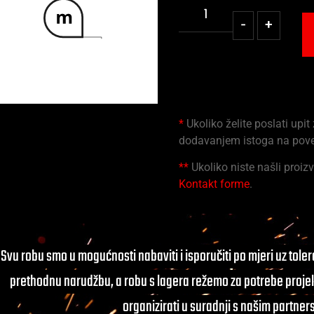
-
+
*
Ukoliko želite poslati upit
dodavanjem istoga na pov
**
Ukoliko niste našli proizv
Kontakt forme
.
Svu robu smo u mogućnosti nabaviti i isporučiti po mjeri uz tole
prethodnu narudžbu, a robu s lagera režemo za potrebe projek
organizirati u suradnji s našim partner