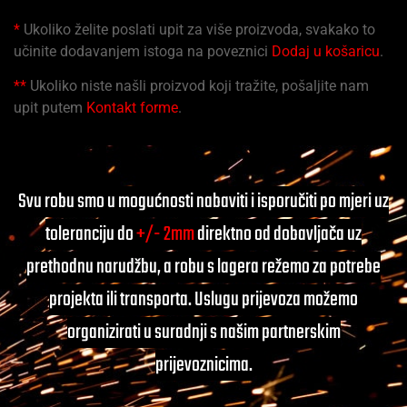
*
Ukoliko želite poslati upit za više proizvoda, svakako to
učinite dodavanjem istoga na poveznici
Dodaj u košaricu
.
**
Ukoliko niste našli proizvod koji tražite, pošaljite nam
upit putem
Kontakt forme
.
Svu robu smo u mogućnosti nabaviti i isporučiti po mjeri uz
toleranciju do
+/- 2mm
direktno od dobavljača uz
prethodnu narudžbu, a robu s lagera režemo za potrebe
projekta ili transporta. Uslugu prijevoza možemo
organizirati u suradnji s našim partnerskim
prijevoznicima.