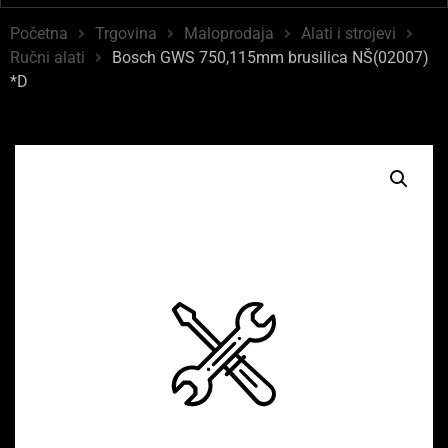
Početna
Trgovina
Maloprodaja
Alati i strojevi
Ručni alati
Bosch GWS 750,115mm brusilica NŠ(02007)
*D