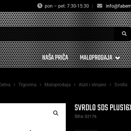
pon – pet: 7:30-15:30
|
info@fabem
NAŠA PRIČA
MALOPRODAJA
četna
Trgovina
Maloprodaja
Alati i strojevi
Svrdla
SVRDLO SDS PLUS16X
Šifra: 02176