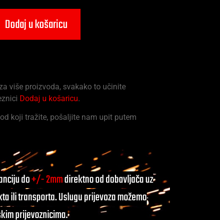
Dodaj u košaricu
 za više proizvoda, svakako to učinite
eznici
Dodaj u košaricu
.
od koji tražite, pošaljite nam upit putem
ranciju do
+/- 2mm
direktno od dobavljača uz
ta ili transporta. Uslugu prijevoza možemo
skim prijevoznicima.