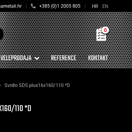
ametali.hr
|
+385 (0)1 2005 805
|
HR
EN
0
VELEPRODAJA
REFERENCE
KONTAKT
Svrdlo SDS plus16x160/110 *D
160/110 *D