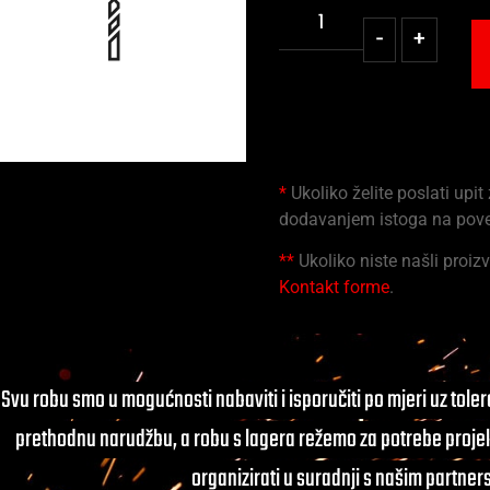
-
+
*
Ukoliko želite poslati upit
dodavanjem istoga na pov
**
Ukoliko niste našli proizv
Kontakt forme
.
Svu robu smo u mogućnosti nabaviti i isporučiti po mjeri uz tole
prethodnu narudžbu, a robu s lagera režemo za potrebe projek
organizirati u suradnji s našim partner