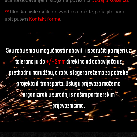
učinite dodavanjem istoga na poveznici
Dodaj u košaricu
.
**
Ukoliko niste našli proizvod koji tražite, pošaljite nam
upit putem
Kontakt forme
.
Svu robu smo u mogućnosti nabaviti i isporučiti po mjeri uz
toleranciju do
+/- 2mm
direktno od dobavljača uz
prethodnu narudžbu, a robu s lagera režemo za potrebe
projekta ili transporta. Uslugu prijevoza možemo
organizirati u suradnji s našim partnerskim
prijevoznicima.