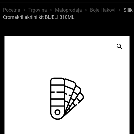
Početna
Trgovina
Maloprodaja
Boje i lakovi
Silik
Cromakril akrilni kit BIJELI 310ML