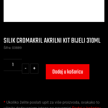
SILIK CROMAKRIL AKRILNI KIT BIJELI 310ML
Šifra: 03889
-
+
Dodaj u košaricu
*
Ukoliko želite poslati upit za više proizvoda, svakako to