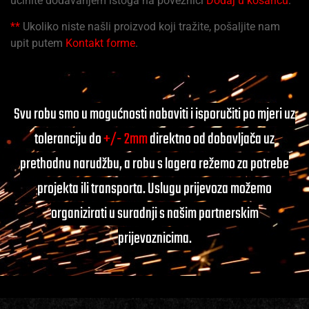
učinite dodavanjem istoga na poveznici
Dodaj u košaricu
.
**
Ukoliko niste našli proizvod koji tražite, pošaljite nam
upit putem
Kontakt forme
.
Svu robu smo u mogućnosti nabaviti i isporučiti po mjeri uz
toleranciju do
+/- 2mm
direktno od dobavljača uz
prethodnu narudžbu, a robu s lagera režemo za potrebe
projekta ili transporta. Uslugu prijevoza možemo
organizirati u suradnji s našim partnerskim
prijevoznicima.