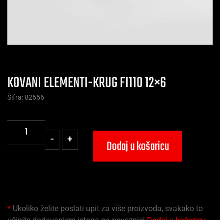
KOVANI ELEMENTI-KRUG FI110 12×6
Šifra: 02656
-
+
Dodaj u košaricu
*
Ukoliko želite poslati upit za više proizvoda, svakako to