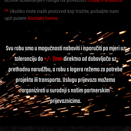
učinite dodavanjem istoga na poveznici
Dodaj u košaricu
.
**
Ukoliko niste našli proizvod koji tražite, pošaljite nam
upit putem
Kontakt forme
.
Svu robu smo u mogućnosti nabaviti i isporučiti po mjeri uz
toleranciju do
+/- 2mm
direktno od dobavljača uz
prethodnu narudžbu, a robu s lagera režemo za potrebe
projekta ili transporta. Uslugu prijevoza možemo
organizirati u suradnji s našim partnerskim
prijevoznicima.