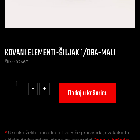
KOVANI ELEMENTI-ŠILJAK 1/09A-MALI
Šifra: 02667
-
+
Dodaj u košaricu
*
Ukoliko želite poslati upit za više proizvoda, svakako to