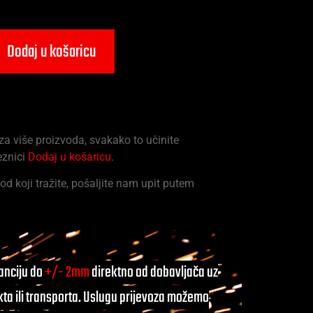
Dodaj u košaricu
 za više proizvoda, svakako to učinite
eznici
Dodaj u košaricu
.
od koji tražite, pošaljite nam upit putem
ranciju do
+/- 2mm
direktno od dobavljača uz
ta ili transporta. Uslugu prijevoza možemo