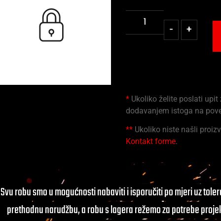
-
+
*
Ukoliko želite poslati upit
dodavanjem istoga na pov
**
Ukoliko niste našli proizv
Kontakt forme
.
Svu robu smo u mogućnosti nabaviti i isporučiti po mjeri uz tole
prethodnu narudžbu, a robu s lagera režemo za potrebe projek