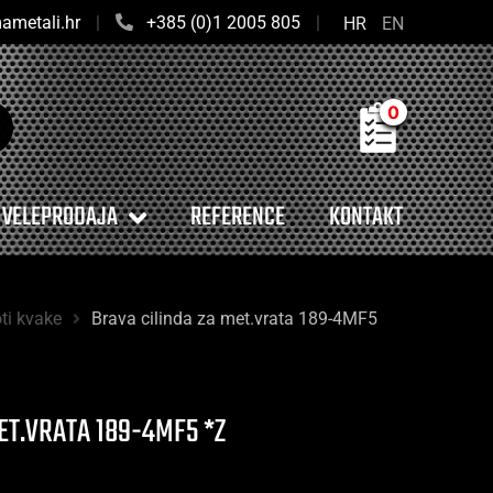
ametali.hr
|
+385 (0)1 2005 805
|
HR
EN
0
VELEPRODAJA
REFERENCE
KONTAKT
ti kvake
Brava cilinda za met.vrata 189-4MF5
ET.VRATA 189-4MF5 *Z