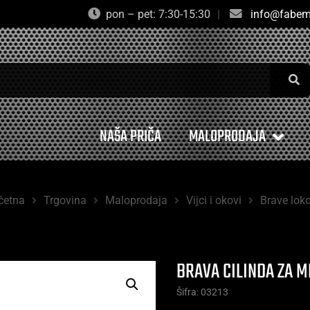
pon – pet: 7:30-15:30
|
info@fabem
NAŠA PRIČA
MALOPRODAJA
četna
Trgovina
Maloprodaja
Vijci i okovi
Brave loko
BRAVA CILINDA ZA M
Šifra: 03213