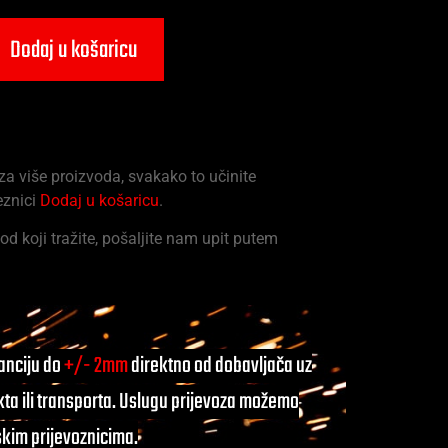
Dodaj u košaricu
 za više proizvoda, svakako to učinite
eznici
Dodaj u košaricu
.
od koji tražite, pošaljite nam upit putem
ranciju do
+/- 2mm
direktno od dobavljača uz
ta ili transporta. Uslugu prijevoza možemo
skim prijevoznicima.