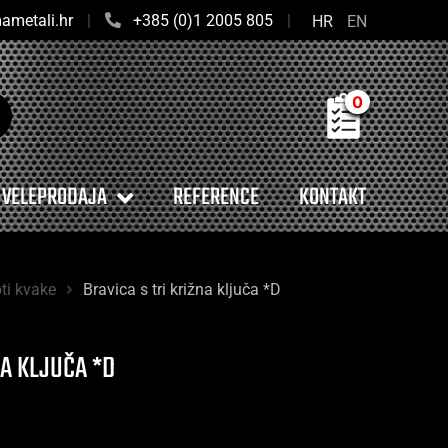
ametali.hr
|
+385 (0)1 2005 805
|
HR
EN
0
VELEPRODAJA
REFERENCE
KONTAKT
ti kvake
Bravica s tri križna ključa *D
NA KLJUČA *D