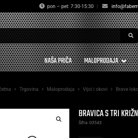
pon – pet: 7:30-15:30
|
info@fabem
NAŠA PRIČA
MALOPRODAJA
četna
Trgovina
Maloprodaja
Vijci i okovi
Brave loko
BRAVICA S TRI KRIŽ
Šifra: 03543