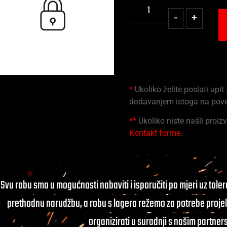
-
+
*
Ukoliko želite poslati upit
dodavanjem istoga na pov
**
Ukoliko niste našli proizv
Kontakt forme
.
Svu robu smo u mogućnosti nabaviti i isporučiti po mjeri uz tole
prethodnu narudžbu, a robu s lagera režemo za potrebe projek
organizirati u suradnji s našim partner