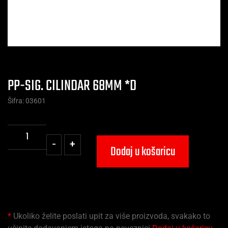
PP-SIG. CILINDAR 68MM *D
Šifra: 03601
-
+
Dodaj u košaricu
*
Ukoliko želite poslati upit za više proizvoda, svakako to