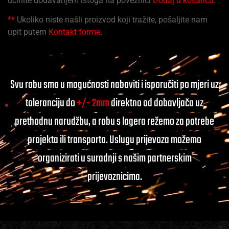
učinite dodavanjem istoga na poveznici
Dodaj u košaricu
.
**
Ukoliko niste našli proizvod koji tražite, pošaljite nam
upit putem
Kontakt forme
.
Svu robu smo u mogućnosti nabaviti i isporučiti po mjeri uz
toleranciju do
+/- 2mm
direktno od dobavljača uz
prethodnu narudžbu, a robu s lagera režemo za potrebe
projekta ili transporta. Uslugu prijevoza možemo
organizirati u suradnji s našim partnerskim
prijevoznicima.