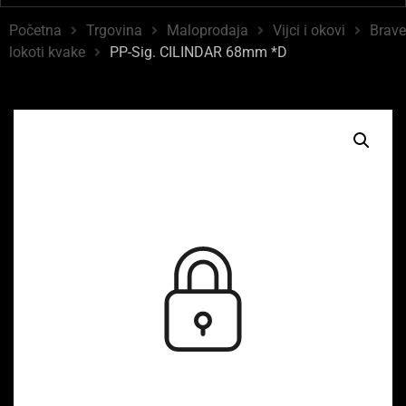
Početna
Trgovina
Maloprodaja
Vijci i okovi
Brave
lokoti kvake
PP-Sig. CILINDAR 68mm *D