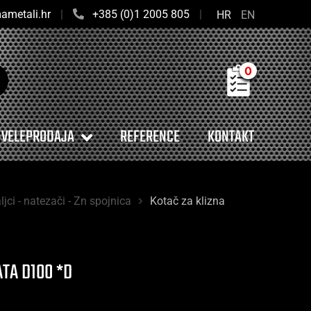
ametali.hr
|
+385 (0)1 2005 805
|
HR
EN
0
VELEPRODAJA
REFERENCE
KONTAKT
ljci - natezači - Zn spojnica
Kotač za klizna
ATA D100 *D