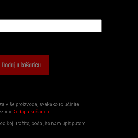
Dodaj u košaricu
 za više proizvoda, svakako to učinite
eznici
Dodaj u košaricu
.
od koji tražite, pošaljite nam upit putem