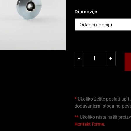
Dimenzije
-
+
*
Ukoliko želite poslati upit
dodavanjem istoga na pov
**
Ukoliko niste našli proizv
Kontakt forme
.