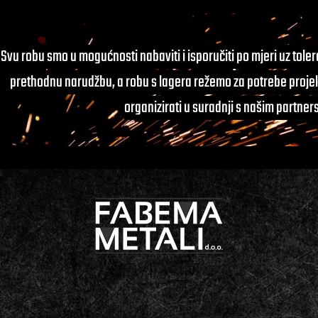
Svu robu smo u mogućnosti nabaviti i isporučiti po mjeri uz tole
prethodnu narudžbu, a robu s lagera režemo za potrebe projek
organizirati u suradnji s našim partner