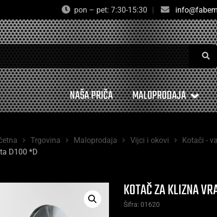
pon – pet: 7:30-15:30
|
info@fabem
NAŠA PRIČA
MALOPRODAJA
četna
Trgovina
Maloprodaja
Vijci i okovi
Kotači - va
ata D100 *D
KOTAČ ZA KLIZNA VR
Šifra: 01620