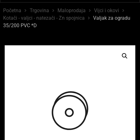
Početna
Trgovina
Maloprodaja
Vijci i okovi
Kotači - valjci - natezači - Zn spojnica
Valjak za ogradu
35/200 PVC *D