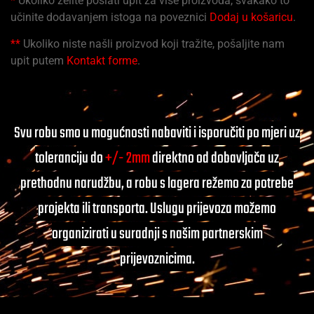
*
Ukoliko želite poslati upit za više proizvoda, svakako to
učinite dodavanjem istoga na poveznici
Dodaj u košaricu
.
**
Ukoliko niste našli proizvod koji tražite, pošaljite nam
upit putem
Kontakt forme
.
Svu robu smo u mogućnosti nabaviti i isporučiti po mjeri uz
toleranciju do
+/- 2mm
direktno od dobavljača uz
prethodnu narudžbu, a robu s lagera režemo za potrebe
projekta ili transporta. Uslugu prijevoza možemo
organizirati u suradnji s našim partnerskim
prijevoznicima.