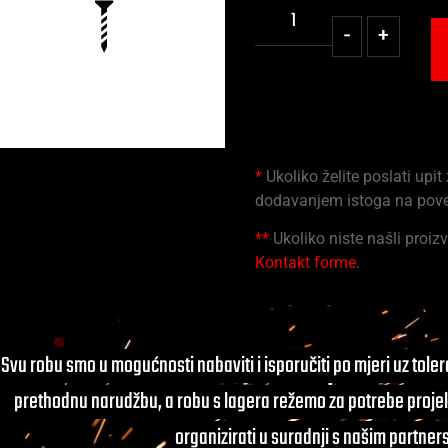
-
+
*
Ukoliko želite poslati upit
dodavanjem istoga na pov
**
Ukoliko niste našli proizv
Kontakt forme
.
Svu robu smo u mogućnosti nabaviti i isporučiti po mjeri uz tole
prethodnu narudžbu, a robu s lagera režemo za potrebe projek
organizirati u suradnji s našim partner