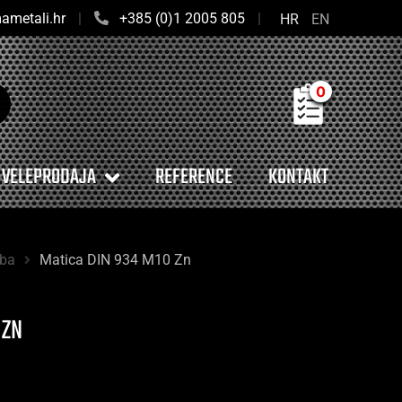
ametali.hr
|
+385 (0)1 2005 805
|
HR
EN
0
VELEPRODAJA
REFERENCE
KONTAKT
oba
Matica DIN 934 M10 Zn
 ZN