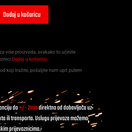
Dodaj u košaricu
 za više proizvoda, svakako to učinite
eznici
Dodaj u košaricu
.
od koji tražite, pošaljite nam upit putem
ranciju do
+/- 2mm
direktno od dobavljača uz
ta ili transporta. Uslugu prijevoza možemo
skim prijevoznicima.