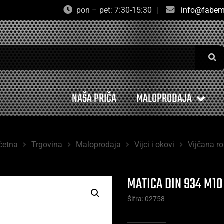
pon – pet: 7:30-15:30
|
info@fabem
NAŠA PRIČA
MALOPRODAJA
četna
Trgovina
Maloprodaja
Vijci i okovi
Vijčana r
MATICA DIN 934 M10
Šifra: 02758