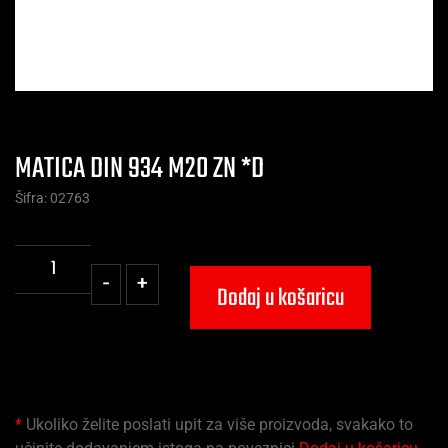
MATICA DIN 934 M20 ZN *D
Šifra: 02763
-
+
Dodaj u košaricu
*
Ukoliko želite poslati upit za više proizvoda, svakako to