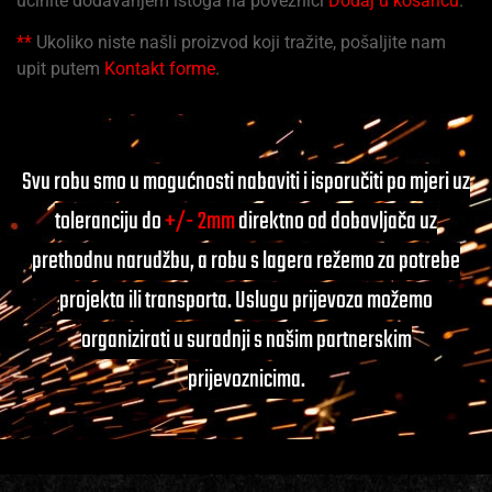
učinite dodavanjem istoga na poveznici
Dodaj u košaricu
.
**
Ukoliko niste našli proizvod koji tražite, pošaljite nam
upit putem
Kontakt forme
.
Svu robu smo u mogućnosti nabaviti i isporučiti po mjeri uz
toleranciju do
+/- 2mm
direktno od dobavljača uz
prethodnu narudžbu, a robu s lagera režemo za potrebe
projekta ili transporta. Uslugu prijevoza možemo
organizirati u suradnji s našim partnerskim
prijevoznicima.