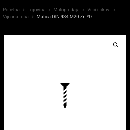
Početna
Trgovina
Maloprodaja
Vijci i okovi
Vijčana roba
Matica DIN 934 M20 Zn *D