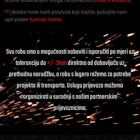
učinite dodavanjem istoga na poveznici
Dodaj u košaricu
.
**
Ukoliko niste našli proizvod koji tražite, pošaljite nam
upit putem
Kontakt forme
.
Svu robu smo u mogućnosti nabaviti i isporučiti po mjeri uz
toleranciju do
+/- 2mm
direktno od dobavljača uz
prethodnu narudžbu, a robu s lagera režemo za potrebe
projekta ili transporta. Uslugu prijevoza možemo
organizirati u suradnji s našim partnerskim
prijevoznicima.