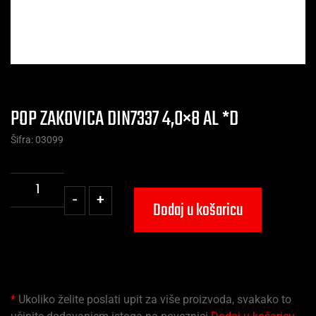
POP ZAKOVICA DIN7337 4,0×8 AL *D
Šifra: 03099
-
+
Dodaj u košaricu
*
Ukoliko želite poslati upit za više proizvoda, svakako to