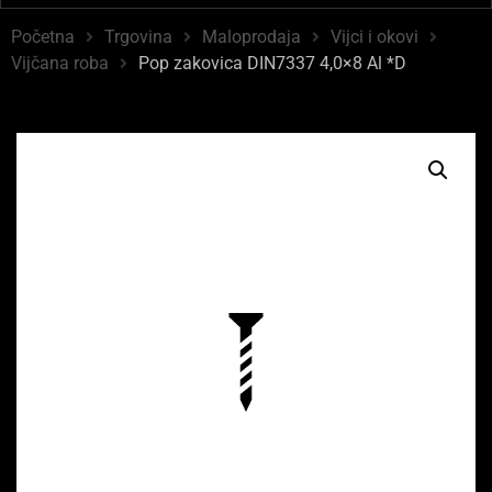
Početna
Trgovina
Maloprodaja
Vijci i okovi
Vijčana roba
Pop zakovica DIN7337 4,0×8 Al *D