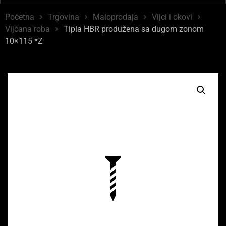
Početna
Trgovina
Maloprodaja
Vijci i okovi
Vijčana roba
Tipla HBR produžena sa dugom zonom
10×115 *Z