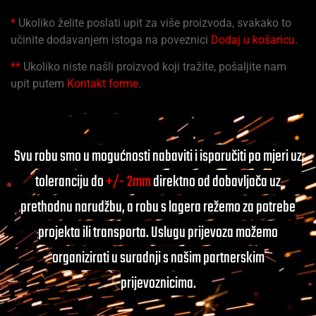
*
Ukoliko želite poslati upit za više proizvoda, svakako to
učinite dodavanjem istoga na poveznici
Dodaj u košaricu
.
**
Ukoliko niste našli proizvod koji tražite, pošaljite nam
upit putem
Kontakt forme
.
Svu robu smo u mogućnosti nabaviti i isporučiti po mjeri uz
toleranciju do
+/- 2mm
direktno od dobavljača uz
prethodnu narudžbu, a robu s lagera režemo za potrebe
projekta ili transporta. Uslugu prijevoza možemo
organizirati u suradnji s našim partnerskim
prijevoznicima.