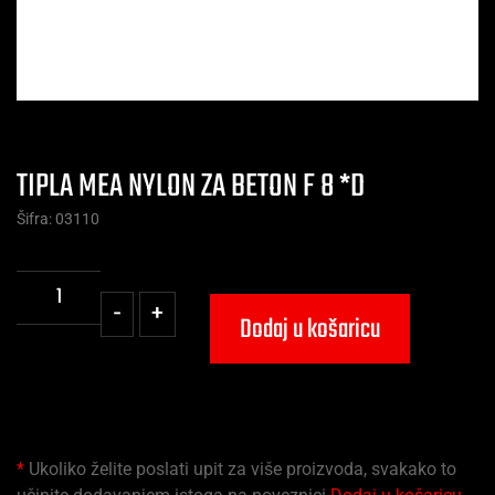
TIPLA MEA NYLON ZA BETON F 8 *D
Šifra: 03110
-
+
Dodaj u košaricu
*
Ukoliko želite poslati upit za više proizvoda, svakako to