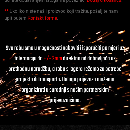
učinite dodavanjem istoga na poveznici
Dodaj u košaricu
.
**
Ukoliko niste našli proizvod koji tražite, pošaljite nam
upit putem
Kontakt forme
.
Svu robu smo u mogućnosti nabaviti i isporučiti po mjeri uz
toleranciju do
+/- 2mm
direktno od dobavljača uz
prethodnu narudžbu, a robu s lagera režemo za potrebe
projekta ili transporta. Uslugu prijevoza možemo
organizirati u suradnji s našim partnerskim
prijevoznicima.