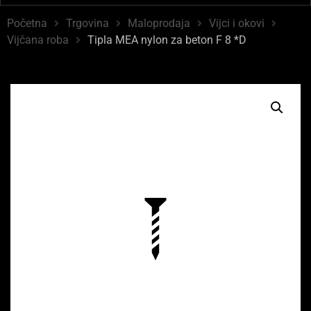
Početna
Trgovina
Maloprodaja
Vijci i okovi
Vijčana roba
Tipla MEA nylon za beton F 8 *D