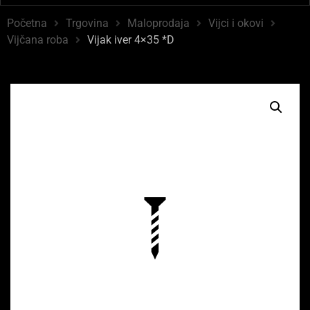
Početna
Trgovina
Maloprodaja
Vijci i okovi
Vijčana roba
Vijak iver 4×35 *D