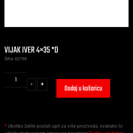
VIJAK IVER 4×35 *D
Šifra: 02798
-
+
Dodaj u košaricu
*
Ukoliko želite poslati upit za više proizvoda, svakako to