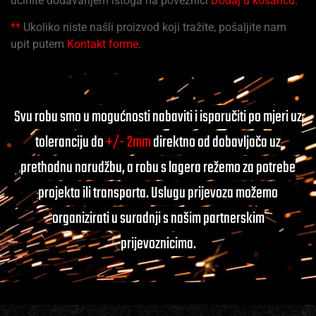
učinite dodavanjem istoga na poveznici
Dodaj u košaricu
.
**
Ukoliko niste našli proizvod koji tražite, pošaljite nam
upit putem
Kontakt forme
.
Svu robu smo u mogućnosti nabaviti i isporučiti po mjeri uz
toleranciju do
+/- 2mm
direktno od dobavljača uz
prethodnu narudžbu, a robu s lagera režemo za potrebe
projekta ili transporta. Uslugu prijevoza možemo
organizirati u suradnji s našim partnerskim
prijevoznicima.