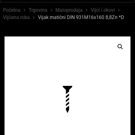
Početna
Trgovina
Maloprodaja
Vijci i okovi
Vijčana roba
Vijak matični DIN 931M16x160 8,8Zn *D