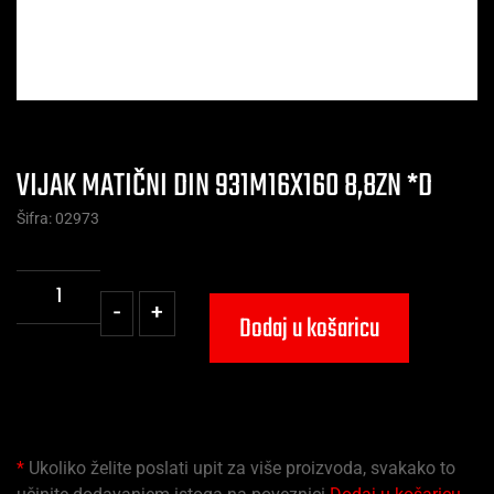
VIJAK MATIČNI DIN 931M16X160 8,8ZN *D
Šifra: 02973
-
+
Dodaj u košaricu
*
Ukoliko želite poslati upit za više proizvoda, svakako to