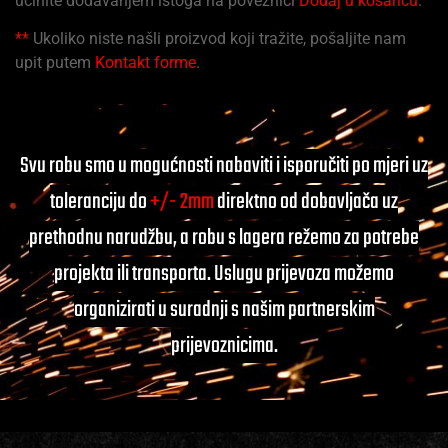
učinite dodavanjem istoga na poveznici
Dodaj u košaricu
.
**
Ukoliko niste našli proizvod koji tražite, pošaljite nam
upit putem
Kontakt forme
.
Svu robu smo u mogućnosti nabaviti i isporučiti po mjeri uz
toleranciju do
+/- 2mm
direktno od dobavljača uz
prethodnu narudžbu, a robu s lagera režemo za potrebe
projekta ili transporta. Uslugu prijevoza možemo
organizirati u suradnji s našim partnerskim
prijevoznicima.