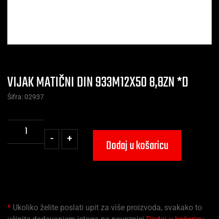
VIJAK MATIČNI DIN 933M12X50 8,8ZN *D
Šifra: 02937
-
+
Dodaj u košaricu
*
Ukoliko želite poslati upit za više proizvoda, svakako to