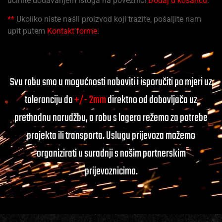
učinite dodavanjem istoga na poveznici
Dodaj u košaricu
.
**
Ukoliko niste našli proizvod koji tražite, pošaljite nam
upit putem
Kontakt forme
.
Svu robu smo u mogućnosti nabaviti i isporučiti po mjeri uz
toleranciju do
+/- 2mm
direktno od dobavljača uz
prethodnu narudžbu, a robu s lagera režemo za potrebe
projekta ili transporta. Uslugu prijevoza možemo
organizirati u suradnji s našim partnerskim
prijevoznicima.