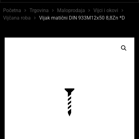
Početna
Trgovina
Maloprodaja
Vijci i okovi
Vijčana roba
Vijak matični DIN 933M12x50 8,8Zn *D