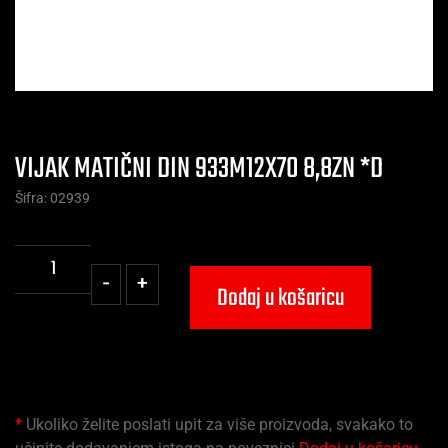
VIJAK MATIČNI DIN 933M12X70 8,8ZN *D
Šifra: 02939
-
+
Dodaj u košaricu
*
Ukoliko želite poslati upit za više proizvoda, svakako to