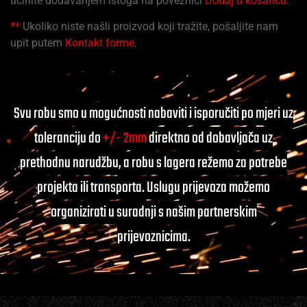
učinite dodavanjem istoga na poveznici
Dodaj u košaricu
.
**
Ukoliko niste našli proizvod koji tražite, pošaljite nam
upit putem
Kontakt forme
.
Svu robu smo u mogućnosti nabaviti i isporučiti po mjeri uz
toleranciju do
+/- 2mm
direktno od dobavljača uz
prethodnu narudžbu, a robu s lagera režemo za potrebe
projekta ili transporta. Uslugu prijevoza možemo
organizirati u suradnji s našim partnerskim
prijevoznicima.