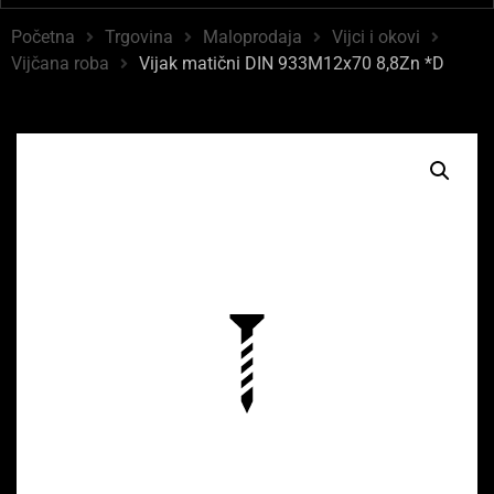
Početna
Trgovina
Maloprodaja
Vijci i okovi
Vijčana roba
Vijak matični DIN 933M12x70 8,8Zn *D