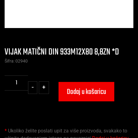
VIJAK MATIČNI DIN 933M12X80 8,8ZN *D
Šifra: 02940
-
+
Dodaj u košaricu
*
Ukoliko želite poslati upit za više proizvoda, svakako to