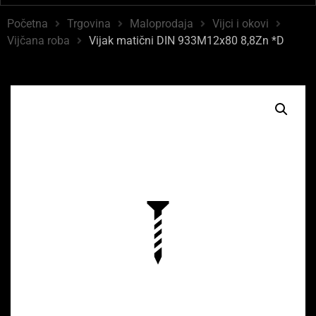
Početna
Trgovina
Maloprodaja
Vijci i okovi
Vijčana roba
Vijak matični DIN 933M12x80 8,8Zn *D