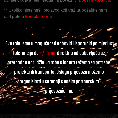
učinite dodavanjem istoga na poveznici
Dodaj u košaricu
.
**
Ukoliko niste našli proizvod koji tražite, pošaljite nam
upit putem
Kontakt forme
.
Svu robu smo u mogućnosti nabaviti i isporučiti po mjeri uz
toleranciju do
+/- 2mm
direktno od dobavljača uz
prethodnu narudžbu, a robu s lagera režemo za potrebe
projekta ili transporta. Uslugu prijevoza možemo
organizirati u suradnji s našim partnerskim
prijevoznicima.