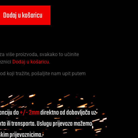
Dodaj u košaricu
 za više proizvoda, svakako to učinite
eznici
Dodaj u košaricu
.
od koji tražite, pošaljite nam upit putem
ranciju do
+/- 2mm
direktno od dobavljača uz
ta ili transporta. Uslugu prijevoza možemo
skim prijevoznicima.