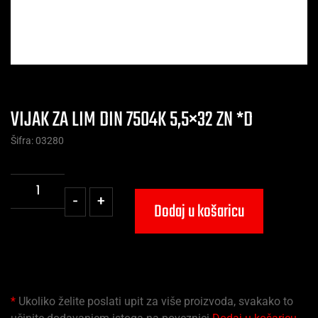
VIJAK ZA LIM DIN 7504K 5,5×32 ZN *D
Šifra: 03280
-
+
Dodaj u košaricu
*
Ukoliko želite poslati upit za više proizvoda, svakako to