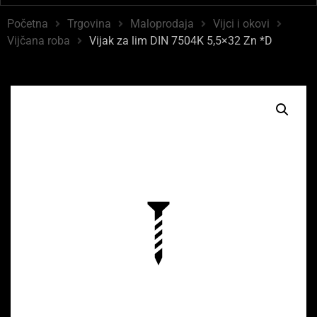
Početna
Trgovina
Maloprodaja
Vijci i okovi
Vijčana roba
Vijak za lim DIN 7504K 5,5×32 Zn *D