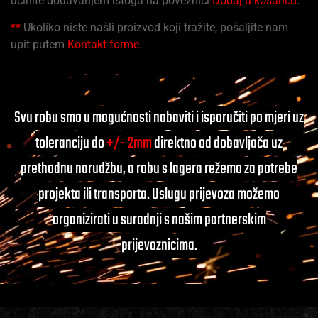
učinite dodavanjem istoga na poveznici
Dodaj u košaricu
.
**
Ukoliko niste našli proizvod koji tražite, pošaljite nam
upit putem
Kontakt forme
.
Svu robu smo u mogućnosti nabaviti i isporučiti po mjeri uz
toleranciju do
+/- 2mm
direktno od dobavljača uz
prethodnu narudžbu, a robu s lagera režemo za potrebe
projekta ili transporta. Uslugu prijevoza možemo
organizirati u suradnji s našim partnerskim
prijevoznicima.