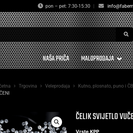
pon – pet: 7:30-15:30
|
info@fabem
NAŠA PRIČA
MALOPRODAJA
četna
Trgovina
Veleprodaja
Kutno, plosnato, puno i Č
ČENI
ČELIK SVIJETLO VUČ
Vrste KPP