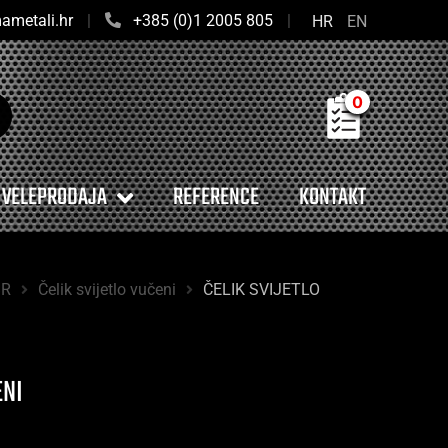
ametali.hr
|
+385 (0)1 2005 805
|
HR
EN
0
VELEPRODAJA
REFERENCE
KONTAKT
BR
Čelik svijetlo vučeni
ČELIK SVIJETLO
ENI