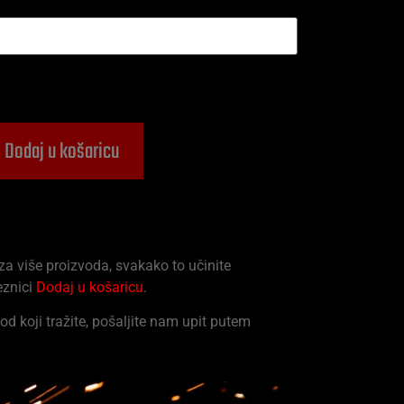
Dodaj u košaricu
 za više proizvoda, svakako to učinite
eznici
Dodaj u košaricu
.
od koji tražite, pošaljite nam upit putem