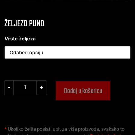
ŽELJEZO PUNO
Vrste željeza
-
+
Dodaj u košaricu
*
Ukoliko želite poslati upit za više proizvoda, svakako to