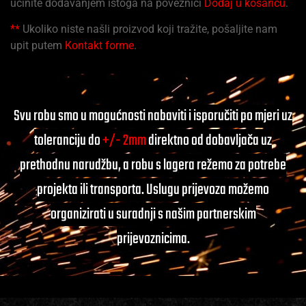
učinite dodavanjem istoga na poveznici
Dodaj u košaricu
.
**
Ukoliko niste našli proizvod koji tražite, pošaljite nam
upit putem
Kontakt forme
.
Svu robu smo u mogućnosti nabaviti i isporučiti po mjeri uz
toleranciju do
+/- 2mm
direktno od dobavljača uz
prethodnu narudžbu, a robu s lagera režemo za potrebe
projekta ili transporta. Uslugu prijevoza možemo
organizirati u suradnji s našim partnerskim
prijevoznicima.