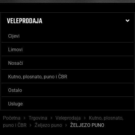
VELEPRODAJA
Cijevi
Limovi
Nosači
Kutno, plosnato, puno i ČBR
Ostalo
Usluge
Početna
Trgovina
Veleprodaja
Kutno, plosnato,
puno i ČBR
Željezo puno
ŽELJEZO PUNO