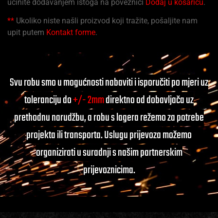
učinite dodavanjem istoga na poveznici
Dodaj u košaricu
.
**
Ukoliko niste našli proizvod koji tražite, pošaljite nam
upit putem
Kontakt forme
.
Svu robu smo u mogućnosti nabaviti i isporučiti po mjeri uz
toleranciju do
+/- 2mm
direktno od dobavljača uz
prethodnu narudžbu, a robu s lagera režemo za potrebe
projekta ili transporta. Uslugu prijevoza možemo
organizirati u suradnji s našim partnerskim
prijevoznicima.