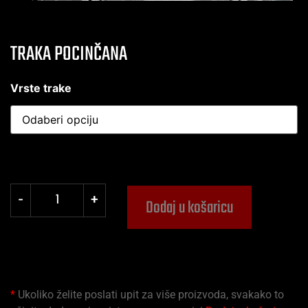
TRAKA POCINČANA
Vrste trake
-
+
Dodaj u košaricu
*
Ukoliko želite poslati upit za više proizvoda, svakako to